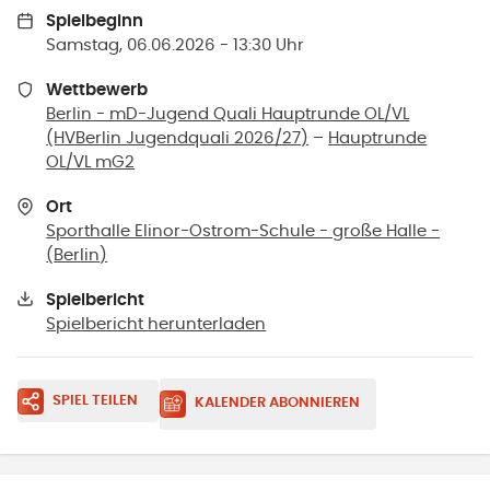
Spielbeginn
Samstag, 06.06.2026 - 13:30 Uhr
Wettbewerb
Berlin - mD-Jugend Quali Hauptrunde OL/VL
(HVBerlin Jugendquali 2026/27)
–
Hauptrunde
OL/VL mG2
Ort
Sporthalle Elinor-Ostrom-Schule - große Halle -
(
Berlin
)
Spielbericht
Spielbericht herunterladen
SPIEL TEILEN
KALENDER ABONNIEREN