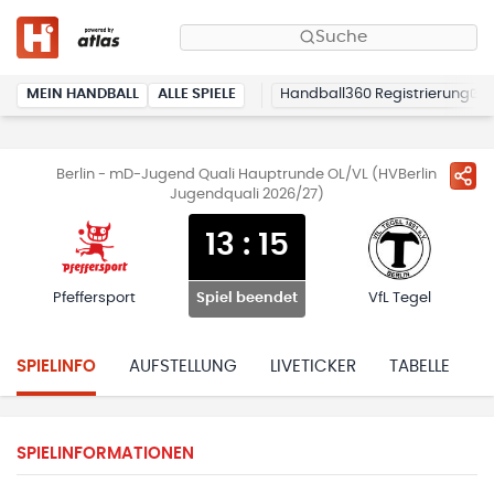
Suche
MEIN HANDBALL
ALLE SPIELE
Handball360 Registrierung
Berlin - mD-Jugend Quali Hauptrunde OL/VL (HVBerlin
Jugendquali 2026/27)
13
:
15
Pfeffersport
VfL Tegel
Spiel beendet
SPIELINFO
AUFSTELLUNG
LIVETICKER
TABELLE
H
SPIELINFORMATIONEN