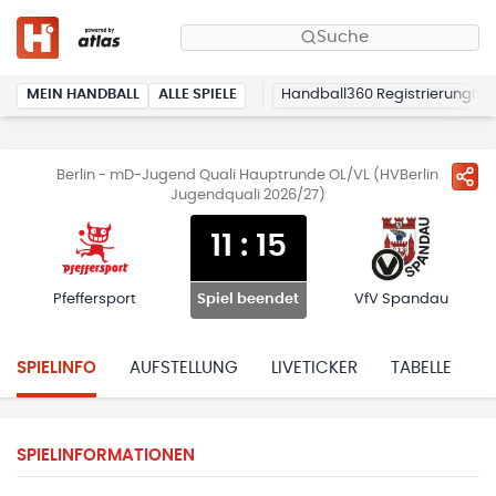
Suche
MEIN HANDBALL
ALLE SPIELE
Handball360 Registrierung
Berlin - mD-Jugend Quali Hauptrunde OL/VL (HVBerlin
Jugendquali 2026/27)
11
:
15
Pfeffersport
VfV Spandau
Spiel beendet
SPIELINFO
AUFSTELLUNG
LIVETICKER
TABELLE
H
SPIELINFORMATIONEN