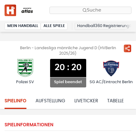
Suche
MEIN HANDBALL
ALLE SPIELE
Handball360 Registrierung
Berlin - Landesliga männliche Jugend D (HVBerlin
2025/26)
20
:
20
Polizei SV
SG AC/Eintracht Berlin
Spiel beendet
SPIELINFO
AUFSTELLUNG
LIVETICKER
TABELLE
H
SPIELINFORMATIONEN