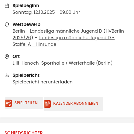
Spielbeginn
Sonntag, 12.10.2025 - 09:00 Uhr
Wettbewerb
Berlin - Landesliga männliche Jugend D (HVBerlin
2025/26)
–
Landesliga männliche Jugend D -
Staffel A - Hinrunde
Ort
Lilli-Henoch-Sporthalle / Werferhalle
(
Berlin
)
Spielbericht
Spielbericht herunterladen
SPIEL TEILEN
KALENDER ABONNIEREN
SCHIEDSRICHTER