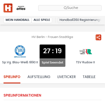
Suche
MEIN HANDBALL
ALLE SPIELE
Handball360 Registrierung
HV Berlin - Frauen Stadtliga
27
:
19
Sp.Vg. Blau-Weiß 1890 II
TSV Rudow II
Spiel beendet
SPIELINFO
AUFSTELLUNG
LIVETICKER
TABELLE
H
SPIELINFORMATIONEN