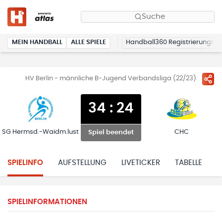
Suche
MEIN HANDBALL
ALLE SPIELE
Handball360 Registrierung
HV Berlin - männliche B-Jugend Verbandsliga (22/23)
34
:
24
SG Hermsd.-Waidm.lust
CHC
Spiel beendet
SPIELINFO
AUFSTELLUNG
LIVETICKER
TABELLE
H
SPIELINFORMATIONEN