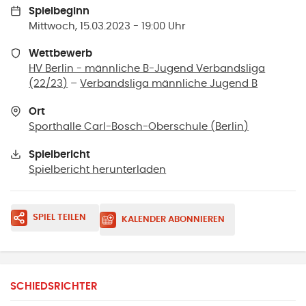
Spielbeginn
Mittwoch, 15.03.2023 - 19:00 Uhr
Wettbewerb
HV Berlin - männliche B-Jugend Verbandsliga
(22/23)
–
Verbandsliga männliche Jugend B
Ort
Sporthalle Carl-Bosch-Oberschule
(
Berlin
)
Spielbericht
Spielbericht herunterladen
SPIEL TEILEN
KALENDER ABONNIEREN
SCHIEDSRICHTER