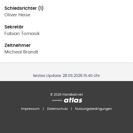
Schiedsrichter (1)
Oliver
Heise
Sekretär
Fabian
Tomasik
Zeitnehmer
Micheal
Brandt
letztes Update:
28.05.2026 15:40 Uhr
©
2026
Handball.net
Impressum
|
Datenschutz
|
Nutzungsbedingungen