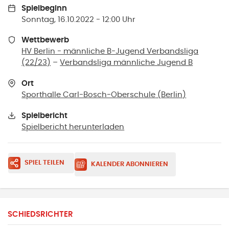
Spielbeginn
Sonntag, 16.10.2022 - 12:00 Uhr
Wettbewerb
HV Berlin - männliche B-Jugend Verbandsliga
(22/23)
–
Verbandsliga männliche Jugend B
Ort
Sporthalle Carl-Bosch-Oberschule
(
Berlin
)
Spielbericht
Spielbericht herunterladen
SPIEL TEILEN
KALENDER ABONNIEREN
SCHIEDSRICHTER