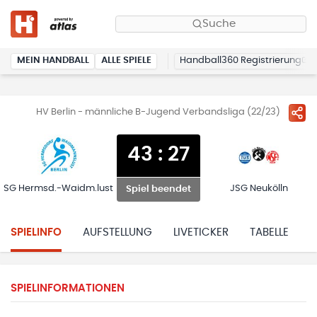
Suche
MEIN HANDBALL
ALLE SPIELE
Handball360 Registrierung
HV Berlin - männliche B-Jugend Verbandsliga (22/23)
43
:
27
SG Hermsd.-Waidm.lust
JSG Neukölln
Spiel beendet
SPIELINFO
AUFSTELLUNG
LIVETICKER
TABELLE
H
SPIELINFORMATIONEN