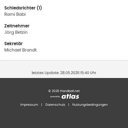
Schiedsrichter (1)
Rami
Babi
Zeitnehmer
Jörg
Betzin
Sekretär
Michael
Brandt
letztes Update:
28.05.2026 15:40 Uhr
©
2026
Handball.net
Impressum
|
Datenschutz
|
Nutzungsbedingungen