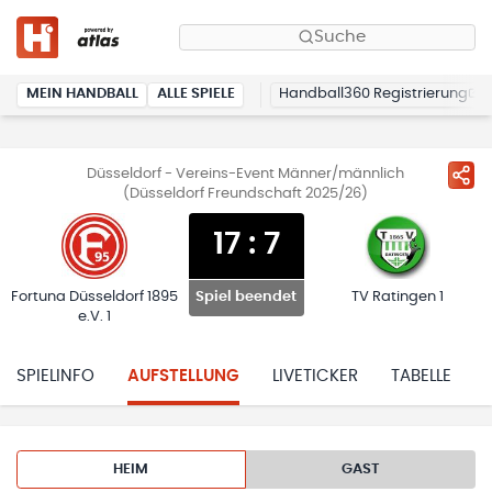
Suche
MEIN HANDBALL
ALLE SPIELE
Handball360 Registrierung
Düsseldorf - Vereins-Event Männer/männlich
(Düsseldorf Freundschaft 2025/26)
17
:
7
Fortuna Düsseldorf 1895
TV Ratingen 1
Spiel beendet
e.V. 1
SPIELINFO
AUFSTELLUNG
LIVETICKER
TABELLE
HEIM
GAST