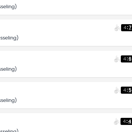
seling)
4
:
7
sseling)
4
:
6
seling)
4
:
5
seling)
4
:
4
sseling)