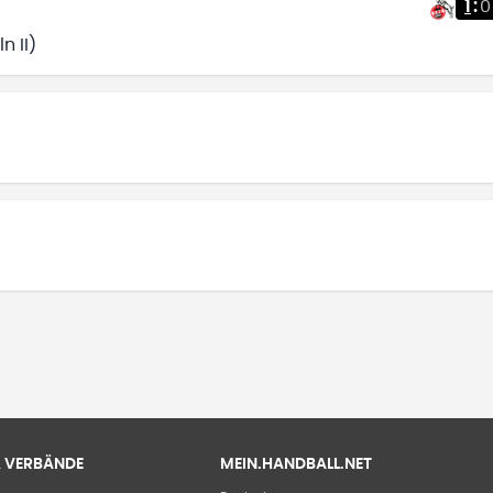
1
:
0
n II)
 & VERBÄNDE
MEIN.HANDBALL.NET