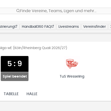
Finde Vereine, Teams, Ligen und mehr…
trierung
Handball360 FAQ
Livestreams
Vereinsfinder
sliga wE (Köln/Rheinberg Quali 2026/27)
5
:
9
Spiel beendet
TuS Wesseling
TABELLE
HALLE