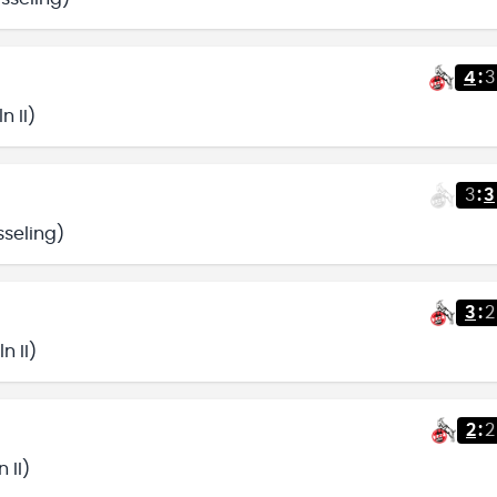
4
:
3
 II)
3
:
3
seling)
3
:
2
n II)
2
:
2
 II)