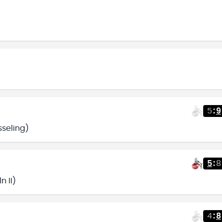
5
:
9
seling)
5
:
8
 II)
4
:
8