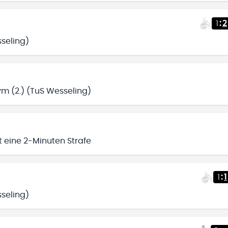
1
:
2
seling)
 (2.) (TuS Wesseling)
t eine 2-Minuten Strafe
1
:
1
seling)