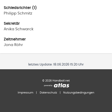
Schiedsrichter (1)
Philipp
Schmitz
Sekretär
Anika
Schwarck
Zeitnehmer
Jona
Röhr
letztes Update:
18.06.2026 15:20 Uhr
©
2026
Handball.net
Impressum
|
Datenschutz
|
Nutzungsbedingungen