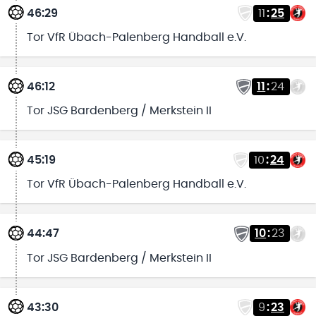
46:29
11
:
25
Tor VfR Übach-Palenberg Handball e.V.
46:12
11
:
24
Tor JSG Bardenberg / Merkstein II
45:19
10
:
24
Tor VfR Übach-Palenberg Handball e.V.
44:47
10
:
23
Tor JSG Bardenberg / Merkstein II
43:30
9
:
23