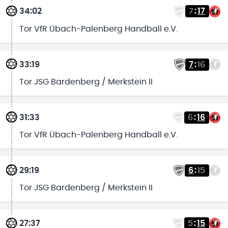
34:02
7
:
17
Tor VfR Übach-Palenberg Handball e.V.
33:19
7
:
16
Tor JSG Bardenberg / Merkstein II
31:33
6
:
16
Tor VfR Übach-Palenberg Handball e.V.
29:19
6
:
15
Tor JSG Bardenberg / Merkstein II
27:37
5
:
15