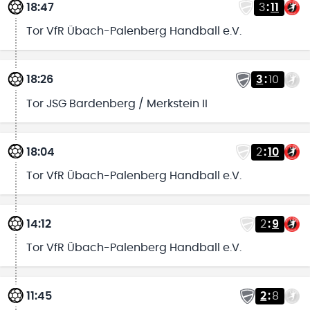
18:47
3
:
11
Tor VfR Übach-Palenberg Handball e.V.
18:26
3
:
10
Tor JSG Bardenberg / Merkstein II
18:04
2
:
10
Tor VfR Übach-Palenberg Handball e.V.
14:12
2
:
9
Tor VfR Übach-Palenberg Handball e.V.
11:45
2
:
8