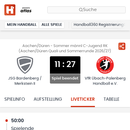
Suche
MEIN HANDBALL
ALLE SPIELE
Handball360 Registrierung
Aachen/Düren - Sommer männl C-Jugend RK
(Aachen/Düren Quali und Sommerrunde 2026/27)
11
:
27
JSG Bardenberg /
VfR Übach-Palenberg
Spiel beendet
Merkstein II
Handball e.V.
SPIELINFO
AUFSTELLUNG
LIVETICKER
TABELLE
50:00
Spielende