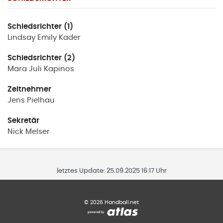
Schiedsrichter (1)
Lindsay Emily
Kader
Schiedsrichter (2)
Mara Juli
Kapinos
Zeitnehmer
Jens
Pielhau
Sekretär
Nick
Melser
letztes Update:
25.09.2025 16:17 Uhr
©
2026
Handball.net