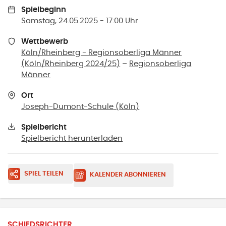
Spielbeginn
Samstag, 24.05.2025 - 17:00 Uhr
Wettbewerb
Köln/Rheinberg - Regionsoberliga Männer
(Köln/Rheinberg 2024/25)
–
Regionsoberliga
Männer
Ort
Joseph-Dumont-Schule
(
Köln
)
Spielbericht
Spielbericht herunterladen
SPIEL TEILEN
KALENDER ABONNIEREN
SCHIEDSRICHTER