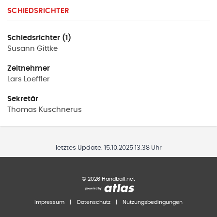
SCHIEDSRICHTER
Schiedsrichter (1)
Susann
Gittke
Zeitnehmer
Lars
Loeffler
Sekretär
Thomas
Kuschnerus
letztes Update:
15.10.2025 13:38 Uhr
©
2026
Handball.net
Impressum
|
Datenschutz
|
Nutzungsbedingungen