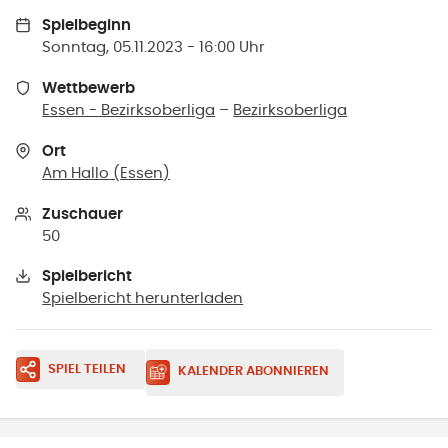
Spielbeginn
Sonntag, 05.11.2023 - 16:00 Uhr
Wettbewerb
Essen - Bezirksoberliga
–
Bezirksoberliga
Ort
Am Hallo
(
Essen
)
Zuschauer
50
Spielbericht
Spielbericht herunterladen
SPIEL TEILEN
KALENDER ABONNIEREN