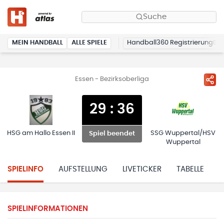
Suche
MEIN HANDBALL
ALLE SPIELE
Handball360 Registrierung
Essen - Bezirksoberliga
29
:
36
HSG am Hallo Essen II
SSG Wuppertal/HSV
Spiel beendet
Wuppertal
SPIELINFO
AUFSTELLUNG
LIVETICKER
TABELLE
H
SPIELINFORMATIONEN