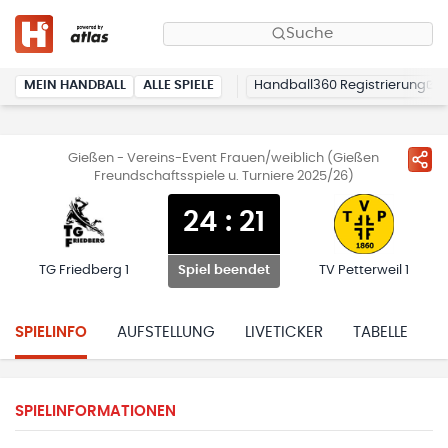
Suche
MEIN HANDBALL
ALLE SPIELE
Handball360 Registrierung
Gießen - Vereins-Event Frauen/weiblich (Gießen
Freundschaftsspiele u. Turniere 2025/26)
24
:
21
TG Friedberg 1
TV Petterweil 1
Spiel beendet
SPIELINFO
AUFSTELLUNG
LIVETICKER
TABELLE
H
SPIELINFORMATIONEN