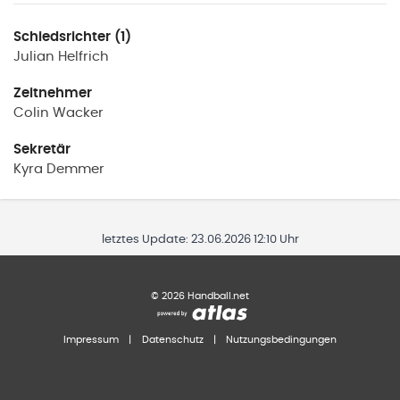
Schiedsrichter (1)
Julian
Helfrich
Zeitnehmer
Colin
Wacker
Sekretär
Kyra
Demmer
letztes Update:
23.06.2026 12:10 Uhr
©
2026
Handball.net
Impressum
|
Datenschutz
|
Nutzungsbedingungen