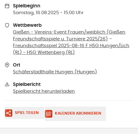
Spielbeginn
Samstag, 16.08.2025 - 15:00 Uhr
Wettbewerb
Gießen - Vereins-Event Frauen/weiblich (Gießen
Freundschaftsspiele u. Turniere 2025/26)
–
Freundschaftsspiel 2025-08-16 F HSG Hungen/Lich
(RL) - HSG Wettenberg (RL)
Ort
Schäferstadthalle Hungen
(
Hungen
)
Spielbericht
Spielbericht herunterladen
SPIEL TEILEN
KALENDER ABONNIEREN