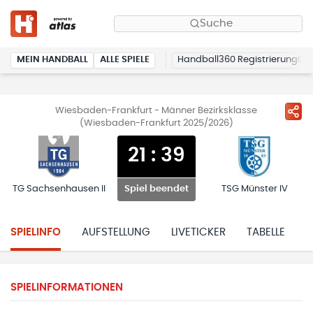
Suche
MEIN HANDBALL
ALLE SPIELE
Handball360 Registrierung
Wiesbaden-Frankfurt - Männer Bezirksklasse
(Wiesbaden-Frankfurt 2025/2026)
21
:
39
TG Sachsenhausen II
TSG Münster IV
Spiel beendet
SPIELINFO
AUFSTELLUNG
LIVETICKER
TABELLE
H
SPIELINFORMATIONEN