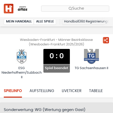
Suche
MEIN HANDBALL
ALLE SPIELE
Handball360 Registrierung
Wiesbaden-Frankfurt - Männer Bezirksklasse
(Wiesbaden-Frankfurt 2025/2026)
0
:
0
ESG
TG Sachsenhausen II
Spiel beendet
Niederhofheim/Sulzbach
II
SPIELINFO
AUFSTELLUNG
LIVETICKER
TABELLE
H
Sonderwertung:
WG (Wertung gegen Gast)