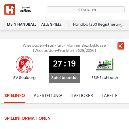
Suche
MEIN HANDBALL
ALLE SPIELE
Handball360 Registrierung
Wiesbaden-Frankfurt - Männer Bezirksklasse
(Wiesbaden-Frankfurt 2025/2026)
27
:
19
SV Seulberg
ESG Eschbach
Spiel beendet
SPIELINFO
AUFSTELLUNG
LIVETICKER
TABELLE
H
SPIELINFORMATIONEN