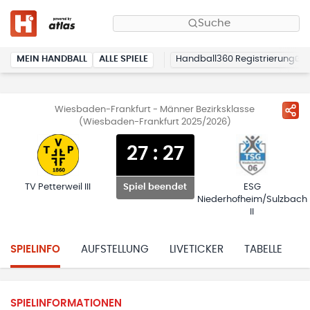
Suche
MEIN HANDBALL
ALLE SPIELE
Handball360 Registrierung
Wiesbaden-Frankfurt - Männer Bezirksklasse
(Wiesbaden-Frankfurt 2025/2026)
27
:
27
TV Petterweil III
ESG
Spiel beendet
Niederhofheim/Sulzbach
II
SPIELINFO
AUFSTELLUNG
LIVETICKER
TABELLE
H
SPIELINFORMATIONEN