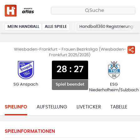
Suche
MEIN HANDBALL
ALLE SPIELE
Handball360 Registrierung
Wiesbaden-Frankfurt - Frauen Bezirksliga (Wiesbaden-
Frankfurt 2025/2026)
28
:
27
SG Anspach
ESG
Spiel beendet
Niederhofheim/Sulzbach
SPIELINFO
AUFSTELLUNG
LIVETICKER
TABELLE
H
SPIELINFORMATIONEN