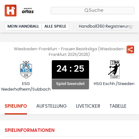
Suche
MEIN HANDBALL
ALLE SPIELE
Handball360 Registrierung
Wiesbaden-Frankfurt - Frauen Bezirksliga (Wiesbaden-
Frankfurt 2025/2026)
24
:
25
ESG
HSG Eschh./Steeden
Spiel beendet
Niederhofheim/Sulzbach
SPIELINFO
AUFSTELLUNG
LIVETICKER
TABELLE
H
SPIELINFORMATIONEN