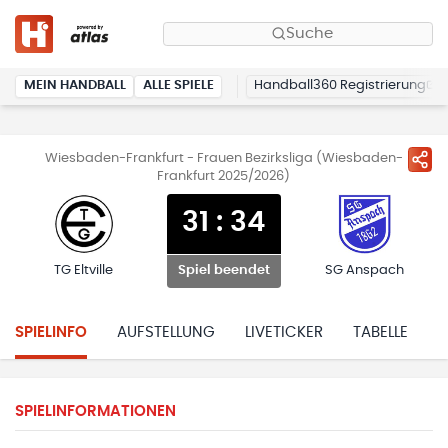
Suche
MEIN HANDBALL
ALLE SPIELE
Handball360 Registrierung
Wiesbaden-Frankfurt - Frauen Bezirksliga (Wiesbaden-
Frankfurt 2025/2026)
31
:
34
TG Eltville
SG Anspach
Spiel beendet
SPIELINFO
AUFSTELLUNG
LIVETICKER
TABELLE
H
SPIELINFORMATIONEN