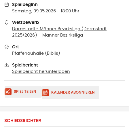
Spielbeginn
Samstag, 09.05.2026 - 18:00 Uhr
Wettbewerb
Darmstadt - Männer Bezirksliga (Darmstadt
2025/2026)
–
Männer Bezirksliga
Ort
Pfaffenauhalle
(
Biblis
)
Spielbericht
Spielbericht herunterladen
SPIEL TEILEN
KALENDER ABONNIEREN
SCHIEDSRICHTER