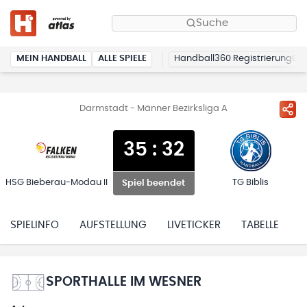
Suche
MEIN HANDBALL
ALLE SPIELE
Handball360 Registrierung
Darmstadt - Männer Bezirksliga A
35
:
32
HSG Bieberau-Modau II
TG Biblis
Spiel beendet
SPIELINFO
AUFSTELLUNG
LIVETICKER
TABELLE
H
SPORTHALLE IM WESNER