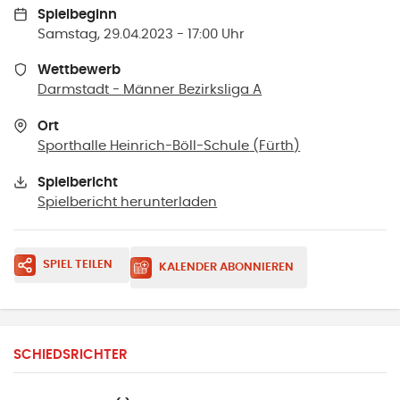
Spielbeginn
Samstag, 29.04.2023 - 17:00 Uhr
Wettbewerb
Darmstadt - Männer Bezirksliga A
Ort
Sporthalle Heinrich-Böll-Schule
(
Fürth
)
Spielbericht
Spielbericht herunterladen
SPIEL TEILEN
KALENDER ABONNIEREN
SCHIEDSRICHTER