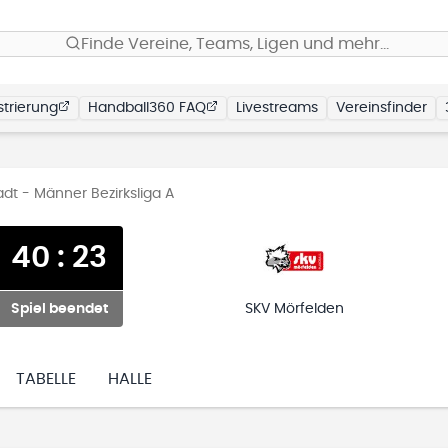
Finde Vereine, Teams, Ligen und mehr…
trierung
Handball360 FAQ
Livestreams
Vereinsfinder
dt - Männer Bezirksliga A
40
:
23
Spiel beendet
SKV Mörfelden
TABELLE
HALLE