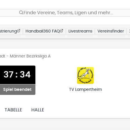
Finde Vereine, Teams, Ligen und mehr…
trierung
Handball360 FAQ
Livestreams
Vereinsfinder
dt - Männer Bezirksliga A
37
:
34
Spiel beendet
TV Lampertheim
TABELLE
HALLE