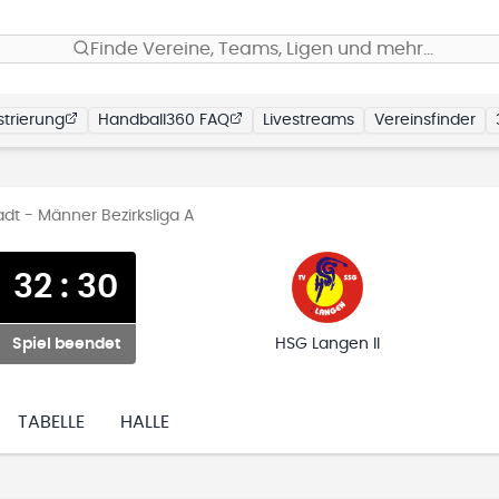
Finde Vereine, Teams, Ligen und mehr…
trierung
Handball360 FAQ
Livestreams
Vereinsfinder
dt - Männer Bezirksliga A
32
:
30
Spiel beendet
HSG Langen II
TABELLE
HALLE