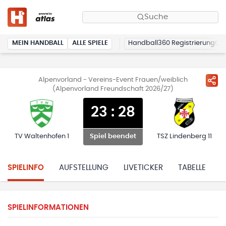
Suche
MEIN HANDBALL
ALLE SPIELE
Handball360 Registrierung
Alpenvorland - Vereins-Event Frauen/weiblich
(Alpenvorland Freundschaft 2026/27)
23
:
28
TV Waltenhofen 1
TSZ Lindenberg 11
Spiel beendet
SPIELINFO
AUFSTELLUNG
LIVETICKER
TABELLE
H
SPIELINFORMATIONEN