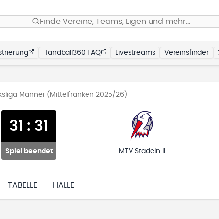
Finde Vereine, Teams, Ligen und mehr…
trierung
Handball360 FAQ
Livestreams
Vereinsfinder
rksliga Männer (Mittelfranken 2025/26)
31
:
31
Spiel beendet
MTV Stadeln II
TABELLE
HALLE