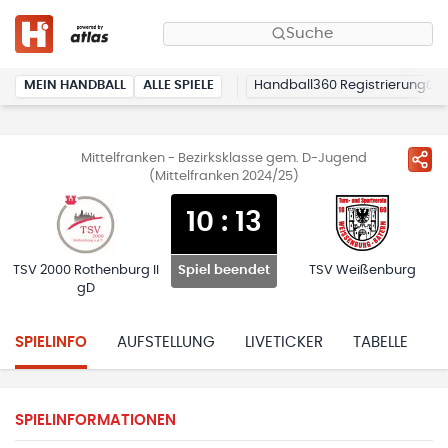
Suche
MEIN HANDBALL
ALLE SPIELE
Handball360 Registrierung
Mittelfranken - Bezirksklasse gem. D-Jugend
(Mittelfranken 2024/25)
10
:
13
TSV 2000 Rothenburg II
TSV Weißenburg
Spiel beendet
gD
SPIELINFO
AUFSTELLUNG
LIVETICKER
TABELLE
H
SPIELINFORMATIONEN