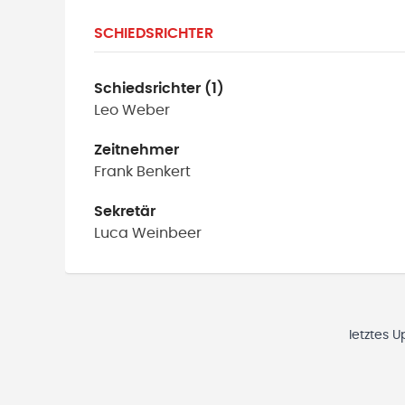
SCHIEDSRICHTER
Schiedsrichter (1)
Leo
Weber
Zeitnehmer
Frank
Benkert
Sekretär
Luca
Weinbeer
letztes 