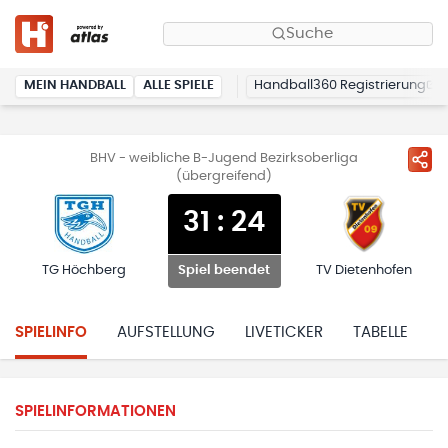
Suche
MEIN HANDBALL
ALLE SPIELE
Handball360 Registrierung
BHV - weibliche B-Jugend Bezirksoberliga
(übergreifend)
31
:
24
TG Höchberg
TV Dietenhofen
Spiel beendet
SPIELINFO
AUFSTELLUNG
LIVETICKER
TABELLE
H
SPIELINFORMATIONEN