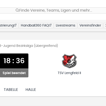
Finde Vereine, Teams, Ligen und mehr…
trierung
Handball360 FAQ
Livestreams
Vereinsfinder
-Jugend Bezirksliga (übergreifend)
18
:
36
Spiel beendet
TSV Lengfeld II
TABELLE
HALLE