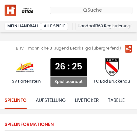
Suche
MEIN HANDBALL
ALLE SPIELE
Handball360 Registrierung
BHV - männliche B-Jugend Bezirksliga (übergreifend)
26
:
25
TSV Partenstein
FC Bad Brückenau
Spiel beendet
SPIELINFO
AUFSTELLUNG
LIVETICKER
TABELLE
H
SPIELINFORMATIONEN