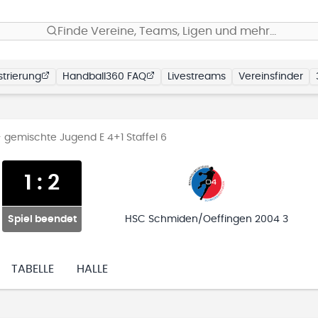
Finde Vereine, Teams, Ligen und mehr…
trierung
Handball360 FAQ
Livestreams
Vereinsfinder
 gemischte Jugend E 4+1 Staffel 6
1
:
2
Spiel beendet
HSC Schmiden/Oeffingen 2004 3
TABELLE
HALLE