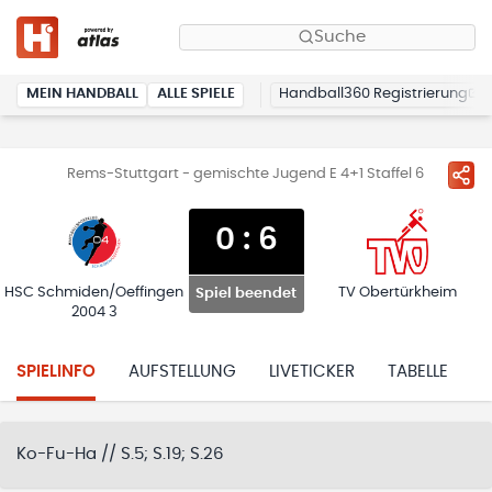
Suche
MEIN HANDBALL
ALLE SPIELE
Handball360 Registrierung
Rems-Stuttgart - gemischte Jugend E 4+1 Staffel 6
0
:
6
HSC Schmiden/Oeffingen
TV Obertürkheim
Spiel beendet
2004 3
SPIELINFO
AUFSTELLUNG
LIVETICKER
TABELLE
H
Ko-Fu-Ha // S.5; S.19; S.26