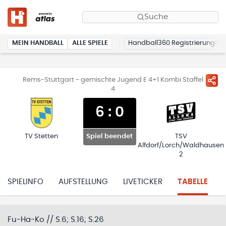
Suche
MEIN HANDBALL
ALLE SPIELE
Handball360 Registrierung
Rems-Stuttgart - gemischte Jugend E 4+1 Kombi Staffel
4
6
:
0
TV Stetten
TSV
Spiel beendet
Alfdorf/Lorch/Waldhausen
2
SPIELINFO
AUFSTELLUNG
LIVETICKER
TABELLE
Fu-Ha-Ko // S.6; S.16; S.26