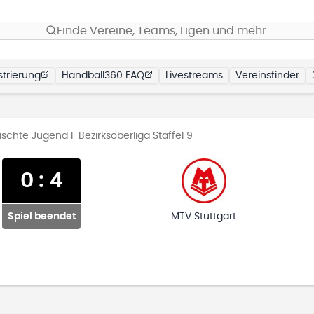
Finde Vereine, Teams, Ligen und mehr…
trierung
Handball360 FAQ
Livestreams
Vereinsfinder
chte Jugend F Bezirksoberliga Staffel 9
0
:
4
Spiel beendet
MTV Stuttgart