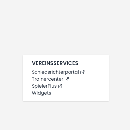
VEREINSSERVICES
Schiedsrichterportal
Trainercenter
SpielerPlus
Widgets