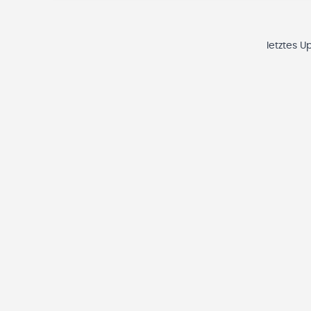
letztes U