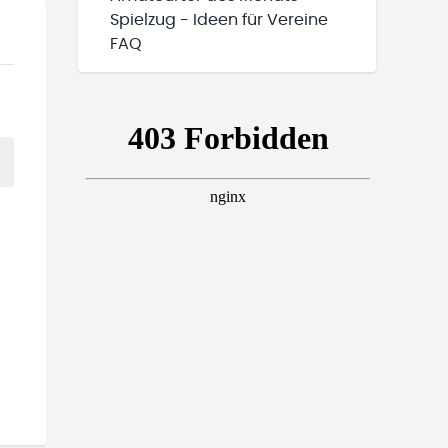
Spielzug - Ideen für Vereine
FAQ