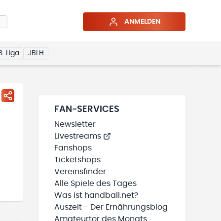
ANMELDEN
3. Liga
JBLH
FAN-SERVICES
Newsletter
Livestreams
Fanshops
Ticketshops
Vereinsfinder
Alle Spiele des Tages
Was ist handball.net?
Auszeit - Der Ernährungsblog
Amateurtor des Monats