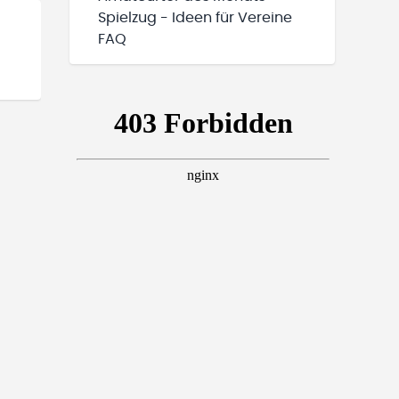
Spielzug - Ideen für Vereine
FAQ