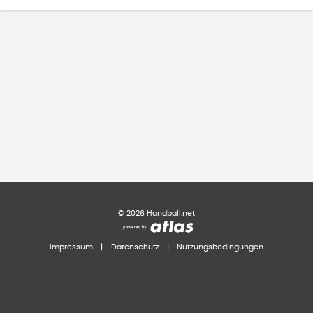
©
2026
Handball.net
Impressum
|
Datenschutz
|
Nutzungsbedingungen