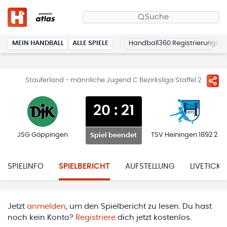
Suche
MEIN HANDBALL
ALLE SPIELE
Handball360 Registrierung
Stauferland - männliche Jugend C Bezirksliga Staffel 2
20
:
21
JSG Göppingen
TSV Heiningen 1892 2
Spiel beendet
SPIELINFO
SPIELBERICHT
AUFSTELLUNG
LIVETICKE
Jetzt
anmelden
, um den Spielbericht zu lesen. Du hast
noch kein Konto?
Registriere
dich jetzt kostenlos.