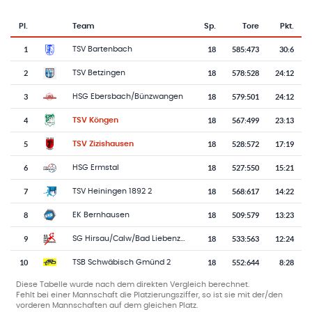
Pl.
Team
Sp.
Tore
Pkt.
Team-Logo
Tabelle mit Vereinsplatzierungen, Spielen, Toren und Punkten
1
18
585
:
473
30:6
TSV Bartenbach
2
18
578
:
528
24:12
TSV Betzingen
3
18
579
:
501
24:12
HSG Ebersbach/Bünzwangen
4
18
567
:
499
23:13
TSV Köngen
5
18
528
:
572
17:19
TSV Zizishausen
6
18
527
:
550
15:21
HSG Ermstal
7
18
568
:
617
14:22
TSV Heiningen 1892 2
8
18
509
:
579
13:23
EK Bernhausen
9
18
533
:
563
12:24
SG Hirsau/Calw/Bad Liebenzell
10
18
552
:
644
8:28
TSB Schwäbisch Gmünd 2
Diese Tabelle wurde nach dem direkten Vergleich berechnet.
Fehlt bei einer Mannschaft die Platzierungsziffer, so ist sie mit der/den
vorderen Mannschaften auf dem gleichen Platz.