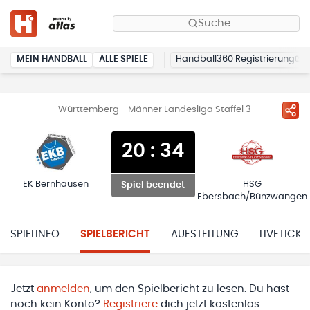
Suche
MEIN HANDBALL
ALLE SPIELE
Handball360 Registrierung
Württemberg - Männer Landesliga Staffel 3
20
:
34
EK Bernhausen
HSG
Spiel beendet
Ebersbach/Bünzwangen
SPIELINFO
SPIELBERICHT
AUFSTELLUNG
LIVETICKE
Jetzt
anmelden
, um den Spielbericht zu lesen. Du hast
noch kein Konto?
Registriere
dich jetzt kostenlos.