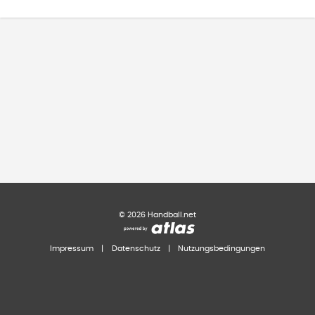
©
2026
Handball.net
Impressum
|
Datenschutz
|
Nutzungsbedingungen