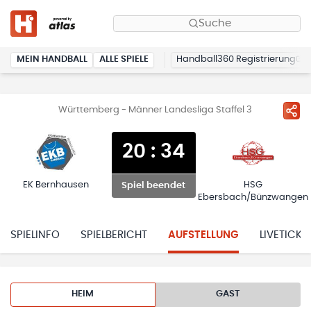
Suche
MEIN HANDBALL
ALLE SPIELE
Handball360 Registrierung
Württemberg - Männer Landesliga Staffel 3
20
:
34
EK Bernhausen
HSG
Spiel beendet
Ebersbach/Bünzwangen
SPIELINFO
SPIELBERICHT
AUFSTELLUNG
LIVETICKE
HEIM
GAST