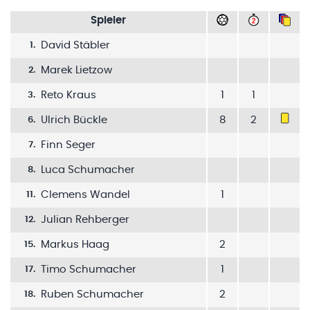
Spieler
David Stäbler
1
.
Marek Lietzow
2
.
Reto Kraus
1
1
3
.
Ulrich Bückle
8
2
6
.
Finn Seger
7
.
Luca Schumacher
8
.
Clemens Wandel
1
11
.
Julian Rehberger
12
.
Markus Haag
2
15
.
Timo Schumacher
1
17
.
Ruben Schumacher
2
18
.