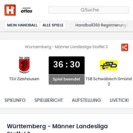
Suche
MEIN HANDBALL
ALLE SPIELE
Handball360 Registrierung
Württemberg - Männer Landesliga Staffel 3
36
:
30
TSV Zizishausen
TSB Schwäbisch Gmünd
Spiel beendet
2
SPIELINFO
SPIELBERICHT
AUFSTELLUNG
LIVETICKER
Württemberg - Männer Landesliga