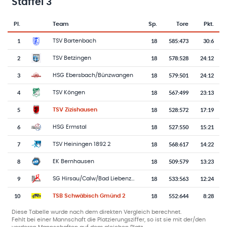
Staffel 3
Pl.
Team
Sp.
Tore
Pkt.
Team-Logo
Tabelle mit Vereinsplatzierungen, Spielen, Toren und Punkten
1
18
585
:
473
30:6
TSV Bartenbach
2
18
578
:
528
24:12
TSV Betzingen
3
18
579
:
501
24:12
HSG Ebersbach/Bünzwangen
4
18
567
:
499
23:13
TSV Köngen
5
18
528
:
572
17:19
TSV Zizishausen
6
18
527
:
550
15:21
HSG Ermstal
7
18
568
:
617
14:22
TSV Heiningen 1892 2
8
18
509
:
579
13:23
EK Bernhausen
9
18
533
:
563
12:24
SG Hirsau/Calw/Bad Liebenzell
10
18
552
:
644
8:28
TSB Schwäbisch Gmünd 2
Diese Tabelle wurde nach dem direkten Vergleich berechnet.
Fehlt bei einer Mannschaft die Platzierungsziffer, so ist sie mit der/den