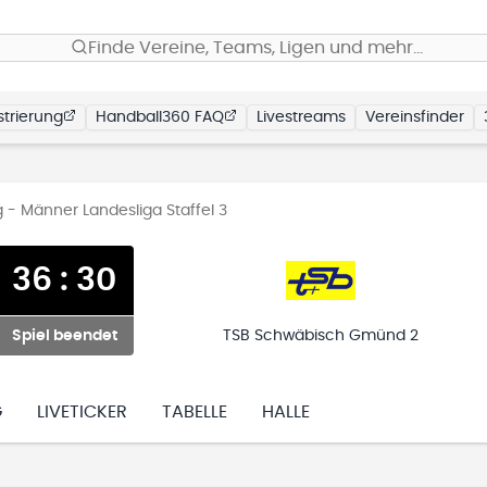
Finde Vereine, Teams, Ligen und mehr…
trierung
Handball360 FAQ
Livestreams
Vereinsfinder
- Männer Landesliga Staffel 3
36
:
30
Spiel beendet
TSB Schwäbisch Gmünd 2
G
LIVETICKER
TABELLE
HALLE