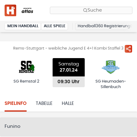
Suche
MEIN HANDBALL
ALLE SPIELE
Handball360 Registrierung
Rems-Stuttgart - weibliche Jugend E 4+1 Kombi Staffel 3
Samstag
27.01.24
09:30 Uhr
SG Remstal 2
SG Heumaden-
Sillenbuch
SPIELINFO
TABELLE
HALLE
Funino