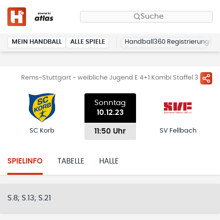
Suche
MEIN HANDBALL
ALLE SPIELE
Handball360 Registrierung
Rems-Stuttgart - weibliche Jugend E 4+1 Kombi Staffel 3
Sonntag
10.12.23
11:50 Uhr
SC Korb
SV Fellbach
SPIELINFO
TABELLE
HALLE
S.8; S.13; S.21