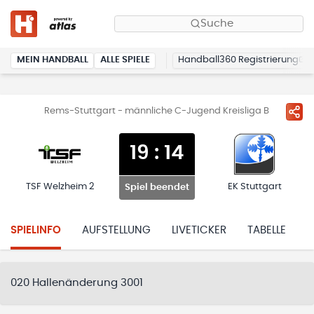
Suche
MEIN HANDBALL
ALLE SPIELE
Handball360 Registrierung
Rems-Stuttgart - männliche C-Jugend Kreisliga B
19
:
14
TSF Welzheim 2
EK Stuttgart
Spiel beendet
SPIELINFO
AUFSTELLUNG
LIVETICKER
TABELLE
H
020 Hallenänderung 3001